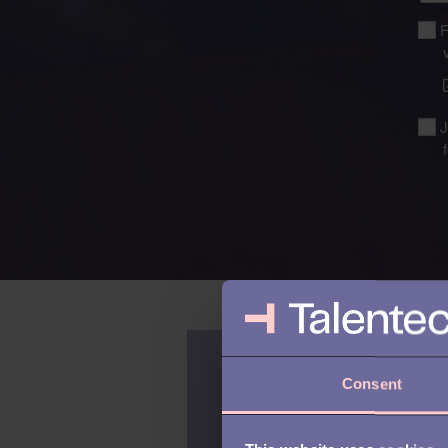
F
J
Consent