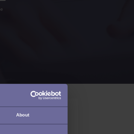
se
About