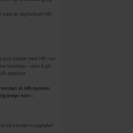
er med en digitalisert HR-
eg som jobber med HR i en
ere hverdag – uten å gå
HR-arbeidet.
hvordan et HR-system
elig betyr noe –
kevel så sender vi opptaket