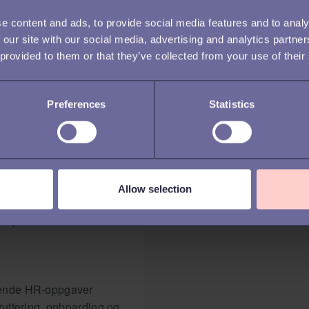
Presentasjon
e content and ads, to provide social media features and to analy
Klaudia Brzoz
 our site with our social media, advertising and analytics partn
Helena Wahlb
-system
 provided to them or that they’ve collected from your use of their
og mellomstore
Varighet
Preferences
Statistics
ca. 30 minuter
g uoversiktlig? Det
Del webinare
vordan et moderne og
Allow selection
øre arbeidsdagen din
 tilpasset behovene til
vende HR-oppgaver
ruttering, onboarding og