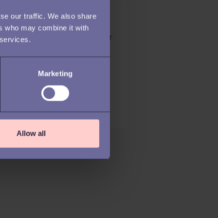
 av:
se our traffic. We also share
a | HR spesialist hos Talentech
ers who may combine it with
erg Röhl | HR Product Manager
 services.
Marketing
t
Allow all