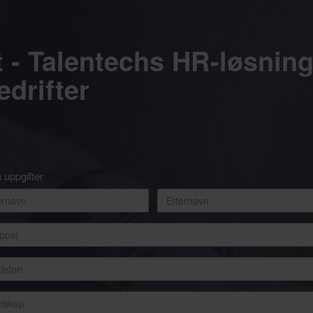
t - Talentechs HR-løsnin
drifter
 uppgifter