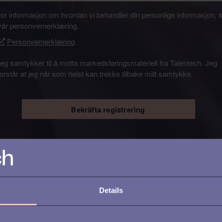
or informasjon om hvordan vi behandler din personlige informasjon, 
vår personvernerklæring.
Personvernerklæring
eg samtykker til å motta markedsføringsmateriell fra Talentech. Jeg
forstår at jeg når som helst kan trekke tilbake mitt samtykke.
Bekräfta registrering
Details